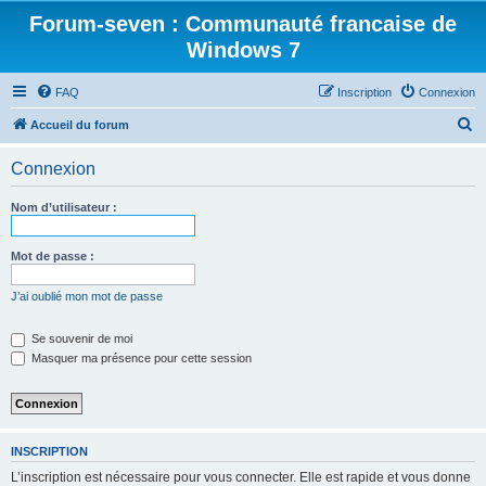
Forum-seven : Communauté francaise de
Windows 7
FAQ
Inscription
Connexion
R
Accueil du forum
e
Connexion
c
h
Nom d’utilisateur :
e
r
Mot de passe :
c
J’ai oublié mon mot de passe
h
e
Se souvenir de moi
Masquer ma présence pour cette session
r
INSCRIPTION
L’inscription est nécessaire pour vous connecter. Elle est rapide et vous donne