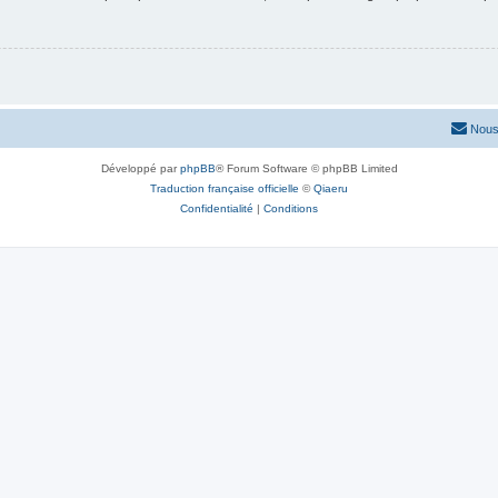
Nous
Développé par
phpBB
® Forum Software © phpBB Limited
Traduction française officielle
©
Qiaeru
Confidentialité
|
Conditions