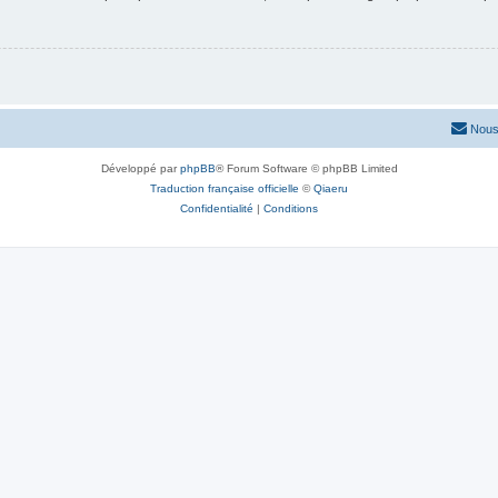
Nous
Développé par
phpBB
® Forum Software © phpBB Limited
Traduction française officielle
©
Qiaeru
Confidentialité
|
Conditions