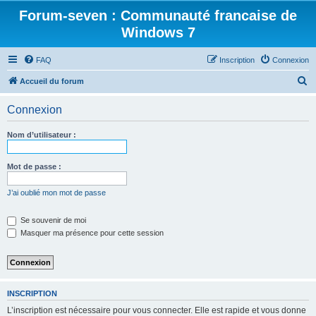
Forum-seven : Communauté francaise de
Windows 7
FAQ
Inscription
Connexion
R
Accueil du forum
e
Connexion
c
h
Nom d’utilisateur :
e
r
Mot de passe :
c
J’ai oublié mon mot de passe
h
e
Se souvenir de moi
Masquer ma présence pour cette session
r
INSCRIPTION
L’inscription est nécessaire pour vous connecter. Elle est rapide et vous donne