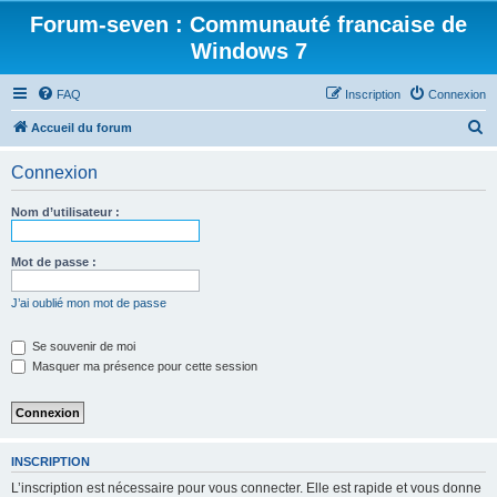
Forum-seven : Communauté francaise de
Windows 7
FAQ
Inscription
Connexion
R
Accueil du forum
e
Connexion
c
h
Nom d’utilisateur :
e
r
Mot de passe :
c
J’ai oublié mon mot de passe
h
e
Se souvenir de moi
Masquer ma présence pour cette session
r
INSCRIPTION
L’inscription est nécessaire pour vous connecter. Elle est rapide et vous donne