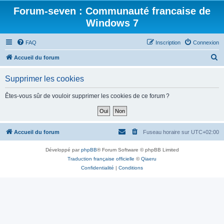
Forum-seven : Communauté francaise de
Windows 7
FAQ
Inscription
Connexion
R
Accueil du forum
e
Supprimer les cookies
c
h
Êtes-vous sûr de vouloir supprimer les cookies de ce forum ?
e
r
c
Accueil du forum
Fuseau horaire sur
UTC+02:00
h
Développé par
phpBB
® Forum Software © phpBB Limited
e
Traduction française officielle
©
Qiaeru
r
Confidentialité
|
Conditions