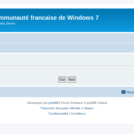
mmunauté francaise de Windows 7
dows Seven
Nous
Développé par
phpBB
® Forum Software © phpBB Limited
Traduction française officielle
©
Qiaeru
Confidentialité
|
Conditions