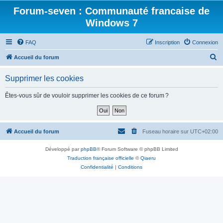
Forum-seven : Communauté francaise de
Windows 7
FAQ
Inscription
Connexion
R
Accueil du forum
e
Supprimer les cookies
c
h
Êtes-vous sûr de vouloir supprimer les cookies de ce forum ?
e
r
c
Accueil du forum
Fuseau horaire sur
UTC+02:00
h
Développé par
phpBB
® Forum Software © phpBB Limited
e
Traduction française officielle
©
Qiaeru
r
Confidentialité
|
Conditions