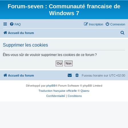
Forum-seven : Communauté francaise de
Windows 7
FAQ
Inscription
Connexion
R
Accueil du forum
e
Supprimer les cookies
c
h
Êtes-vous sûr de vouloir supprimer les cookies de ce forum ?
e
r
c
Accueil du forum
Fuseau horaire sur
UTC+02:00
h
Développé par
phpBB
® Forum Software © phpBB Limited
e
Traduction française officielle
©
Qiaeru
r
Confidentialité
|
Conditions