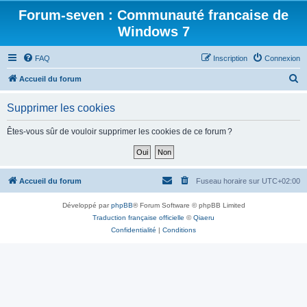
Forum-seven : Communauté francaise de
Windows 7
FAQ
Inscription
Connexion
R
Accueil du forum
e
Supprimer les cookies
c
h
Êtes-vous sûr de vouloir supprimer les cookies de ce forum ?
e
r
c
Accueil du forum
Fuseau horaire sur
UTC+02:00
h
Développé par
phpBB
® Forum Software © phpBB Limited
e
Traduction française officielle
©
Qiaeru
r
Confidentialité
|
Conditions