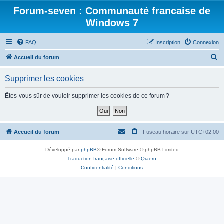
Forum-seven : Communauté francaise de
Windows 7
FAQ
Inscription
Connexion
R
Accueil du forum
e
Supprimer les cookies
c
h
Êtes-vous sûr de vouloir supprimer les cookies de ce forum ?
e
r
c
Accueil du forum
Fuseau horaire sur
UTC+02:00
h
Développé par
phpBB
® Forum Software © phpBB Limited
e
Traduction française officielle
©
Qiaeru
r
Confidentialité
|
Conditions