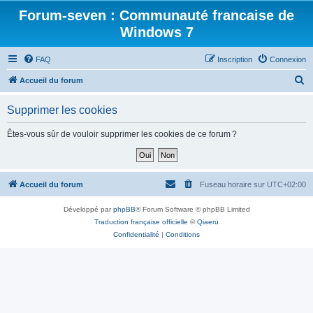
Forum-seven : Communauté francaise de
Windows 7
FAQ
Inscription
Connexion
R
Accueil du forum
e
Supprimer les cookies
c
h
Êtes-vous sûr de vouloir supprimer les cookies de ce forum ?
e
r
c
Accueil du forum
Fuseau horaire sur
UTC+02:00
h
Développé par
phpBB
® Forum Software © phpBB Limited
e
Traduction française officielle
©
Qiaeru
r
Confidentialité
|
Conditions