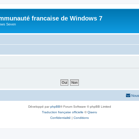
mmunauté francaise de Windows 7
dows Seven
Nous
Développé par
phpBB
® Forum Software © phpBB Limited
Traduction française officielle
©
Qiaeru
Confidentialité
|
Conditions