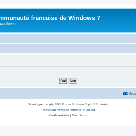
mmunauté francaise de Windows 7
dows Seven
Nous
Développé par
phpBB
® Forum Software © phpBB Limited
Traduction française officielle
©
Qiaeru
Confidentialité
|
Conditions