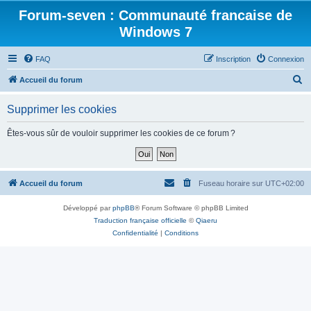
Forum-seven : Communauté francaise de
Windows 7
FAQ
Inscription
Connexion
R
Accueil du forum
e
Supprimer les cookies
c
h
Êtes-vous sûr de vouloir supprimer les cookies de ce forum ?
e
r
c
Accueil du forum
Fuseau horaire sur
UTC+02:00
h
Développé par
phpBB
® Forum Software © phpBB Limited
e
Traduction française officielle
©
Qiaeru
r
Confidentialité
|
Conditions