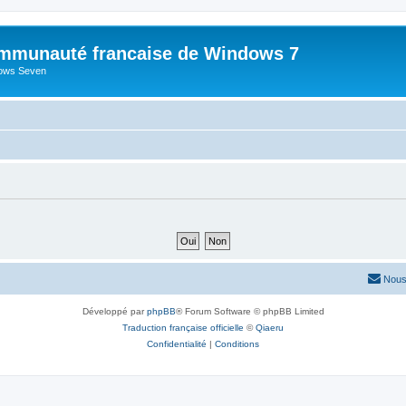
mmunauté francaise de Windows 7
dows Seven
Nous
Développé par
phpBB
® Forum Software © phpBB Limited
Traduction française officielle
©
Qiaeru
Confidentialité
|
Conditions