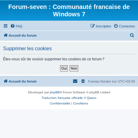
Forum-seven : Communauté francaise de
Windows 7
FAQ
Inscription
Connexion
R
Accueil du forum
e
Supprimer les cookies
c
h
Êtes-vous sûr de vouloir supprimer les cookies de ce forum ?
e
r
c
Accueil du forum
Fuseau horaire sur
UTC+02:00
h
Développé par
phpBB
® Forum Software © phpBB Limited
e
Traduction française officielle
©
Qiaeru
r
Confidentialité
|
Conditions