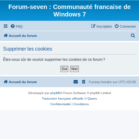
Forum-seven : Communauté francaise de
Windows 7
FAQ
Inscription
Connexion
R
Accueil du forum
e
Supprimer les cookies
c
h
Êtes-vous sûr de vouloir supprimer les cookies de ce forum ?
e
r
c
Accueil du forum
Fuseau horaire sur
UTC+02:00
h
Développé par
phpBB
® Forum Software © phpBB Limited
e
Traduction française officielle
©
Qiaeru
r
Confidentialité
|
Conditions