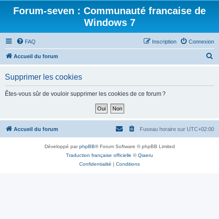
Forum-seven : Communauté francaise de
Windows 7
FAQ
Inscription
Connexion
R
Accueil du forum
e
Supprimer les cookies
c
h
Êtes-vous sûr de vouloir supprimer les cookies de ce forum ?
e
r
c
Accueil du forum
Fuseau horaire sur
UTC+02:00
h
Développé par
phpBB
® Forum Software © phpBB Limited
e
Traduction française officielle
©
Qiaeru
r
Confidentialité
|
Conditions