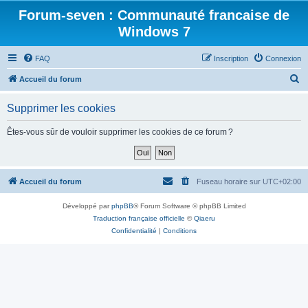
Forum-seven : Communauté francaise de
Windows 7
FAQ
Inscription
Connexion
R
Accueil du forum
e
Supprimer les cookies
c
h
Êtes-vous sûr de vouloir supprimer les cookies de ce forum ?
e
r
c
Accueil du forum
Fuseau horaire sur
UTC+02:00
h
Développé par
phpBB
® Forum Software © phpBB Limited
e
Traduction française officielle
©
Qiaeru
r
Confidentialité
|
Conditions