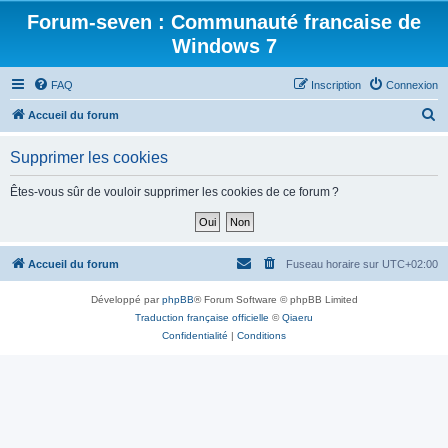
Forum-seven : Communauté francaise de
Windows 7
FAQ
Inscription
Connexion
R
Accueil du forum
e
Supprimer les cookies
c
h
Êtes-vous sûr de vouloir supprimer les cookies de ce forum ?
e
r
c
Accueil du forum
Fuseau horaire sur
UTC+02:00
h
Développé par
phpBB
® Forum Software © phpBB Limited
e
Traduction française officielle
©
Qiaeru
r
Confidentialité
|
Conditions