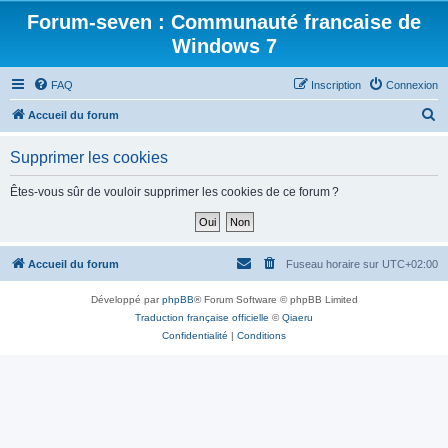
Forum-seven : Communauté francaise de
Windows 7
FAQ
Inscription
Connexion
R
Accueil du forum
e
Supprimer les cookies
c
h
Êtes-vous sûr de vouloir supprimer les cookies de ce forum ?
e
r
c
Accueil du forum
Fuseau horaire sur
UTC+02:00
h
Développé par
phpBB
® Forum Software © phpBB Limited
e
Traduction française officielle
©
Qiaeru
r
Confidentialité
|
Conditions