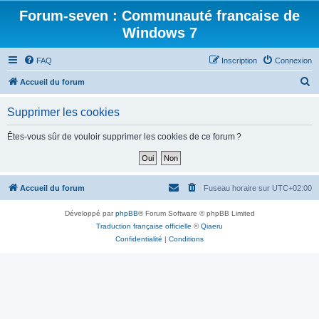
Forum-seven : Communauté francaise de
Windows 7
FAQ
Inscription
Connexion
R
Accueil du forum
e
Supprimer les cookies
c
h
Êtes-vous sûr de vouloir supprimer les cookies de ce forum ?
e
r
c
Accueil du forum
Fuseau horaire sur
UTC+02:00
h
Développé par
phpBB
® Forum Software © phpBB Limited
e
Traduction française officielle
©
Qiaeru
r
Confidentialité
|
Conditions