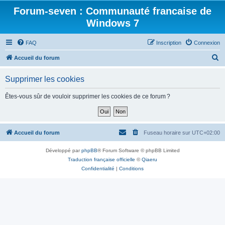
Forum-seven : Communauté francaise de
Windows 7
FAQ
Inscription
Connexion
R
Accueil du forum
e
Supprimer les cookies
c
h
Êtes-vous sûr de vouloir supprimer les cookies de ce forum ?
e
r
c
Accueil du forum
Fuseau horaire sur
UTC+02:00
h
Développé par
phpBB
® Forum Software © phpBB Limited
e
Traduction française officielle
©
Qiaeru
r
Confidentialité
|
Conditions