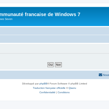
mmunauté francaise de Windows 7
dows Seven
Nous
Développé par
phpBB
® Forum Software © phpBB Limited
Traduction française officielle
©
Qiaeru
Confidentialité
|
Conditions