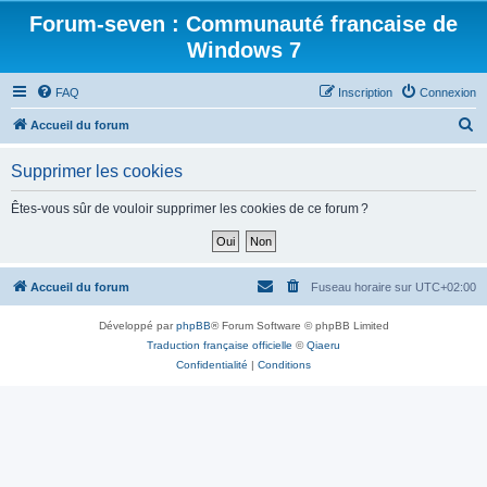
Forum-seven : Communauté francaise de
Windows 7
FAQ
Inscription
Connexion
R
Accueil du forum
e
Supprimer les cookies
c
h
Êtes-vous sûr de vouloir supprimer les cookies de ce forum ?
e
r
c
Accueil du forum
Fuseau horaire sur
UTC+02:00
h
Développé par
phpBB
® Forum Software © phpBB Limited
e
Traduction française officielle
©
Qiaeru
r
Confidentialité
|
Conditions