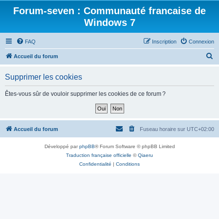
Forum-seven : Communauté francaise de
Windows 7
FAQ
Inscription
Connexion
R
Accueil du forum
e
Supprimer les cookies
c
h
Êtes-vous sûr de vouloir supprimer les cookies de ce forum ?
e
r
c
Accueil du forum
Fuseau horaire sur
UTC+02:00
h
Développé par
phpBB
® Forum Software © phpBB Limited
e
Traduction française officielle
©
Qiaeru
r
Confidentialité
|
Conditions