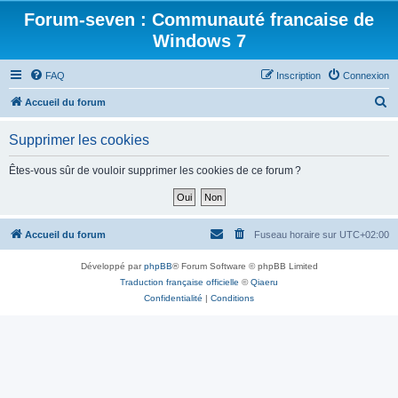
Forum-seven : Communauté francaise de
Windows 7
FAQ
Inscription
Connexion
R
Accueil du forum
e
Supprimer les cookies
c
h
Êtes-vous sûr de vouloir supprimer les cookies de ce forum ?
e
r
c
Accueil du forum
Fuseau horaire sur
UTC+02:00
h
Développé par
phpBB
® Forum Software © phpBB Limited
e
Traduction française officielle
©
Qiaeru
r
Confidentialité
|
Conditions