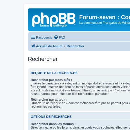
Forum-seven : Co
La communauté Française de Win
Raccourcis
FAQ
Accueil du forum
Rechercher
Rechercher
REQUÊTE DE LA RECHERCHE
Rechercher par mots-clés :
Insérez le caractère « + » devant un mot qui doit être trouvé et « - » de
être ignoré. Insérez une liste de mots séparés entre des barres vertica
si seul un des mots doit être trouvé. Utilisez un astérisque « * » com
passe-partout pour effectuer des recherches partielles.
Rechercher par auteur :
Utilisez un astérisque « * » comme métacaractère passe-partout pour 
recherches partielles.
OPTIONS DE RECHERCHE
Rechercher dans les forums :
Sélectionnez le ou les forums dans lesquels vous souhaitez effectuer