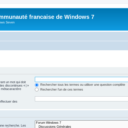
mmunauté francaise de Windows 7
dows Seven
vant un mot qui doit
Rechercher tous les termes ou utiliser une question complète
les discontinues « | »
me métacaractère
Rechercher l’un de ces termes
effectuer des
 une recherche. Les