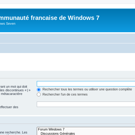
mmunauté francaise de Windows 7
dows Seven
vant un mot qui doit
Rechercher tous les termes ou utiliser une question complète
les discontinues « | »
me métacaractère
Rechercher l’un de ces termes
effectuer des
 une recherche. Les