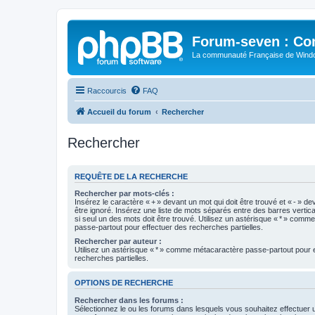
Forum-seven : Co
La communauté Française de Win
Raccourcis
FAQ
Accueil du forum
Rechercher
Rechercher
REQUÊTE DE LA RECHERCHE
Rechercher par mots-clés :
Insérez le caractère « + » devant un mot qui doit être trouvé et « - » de
être ignoré. Insérez une liste de mots séparés entre des barres vertica
si seul un des mots doit être trouvé. Utilisez un astérisque « * » com
passe-partout pour effectuer des recherches partielles.
Rechercher par auteur :
Utilisez un astérisque « * » comme métacaractère passe-partout pour 
recherches partielles.
OPTIONS DE RECHERCHE
Rechercher dans les forums :
Sélectionnez le ou les forums dans lesquels vous souhaitez effectuer