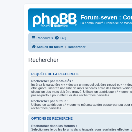
Forum-seven : Co
La communauté Française de Win
Raccourcis
FAQ
Accueil du forum
Rechercher
Rechercher
REQUÊTE DE LA RECHERCHE
Rechercher par mots-clés :
Insérez le caractère « + » devant un mot qui doit être trouvé et « - » de
être ignoré. Insérez une liste de mots séparés entre des barres vertica
si seul un des mots doit être trouvé. Utilisez un astérisque « * » com
passe-partout pour effectuer des recherches partielles.
Rechercher par auteur :
Utilisez un astérisque « * » comme métacaractère passe-partout pour 
recherches partielles.
OPTIONS DE RECHERCHE
Rechercher dans les forums :
Sélectionnez le ou les forums dans lesquels vous souhaitez effectuer