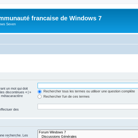
mmunauté francaise de Windows 7
dows Seven
vant un mot qui doit
Rechercher tous les termes ou utiliser une question complète
les discontinues « | »
me métacaractère
Rechercher l’un de ces termes
effectuer des
 une recherche. Les