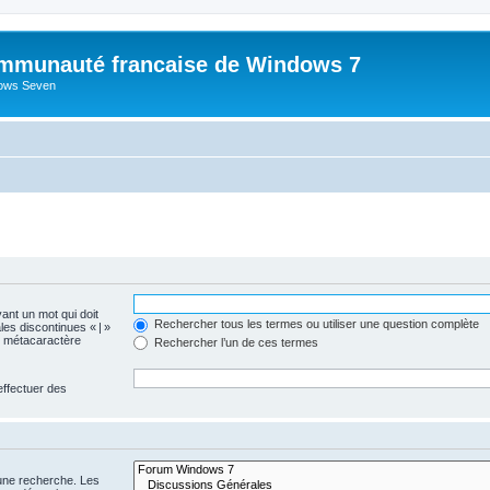
mmunauté francaise de Windows 7
dows Seven
vant un mot qui doit
Rechercher tous les termes ou utiliser une question complète
les discontinues « | »
me métacaractère
Rechercher l’un de ces termes
effectuer des
 une recherche. Les