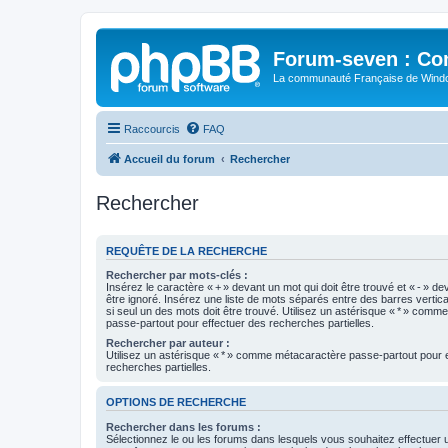
Forum-seven : Co
La communauté Française de Win
Raccourcis
FAQ
Accueil du forum
Rechercher
Rechercher
REQUÊTE DE LA RECHERCHE
Rechercher par mots-clés :
Insérez le caractère « + » devant un mot qui doit être trouvé et « - » de
être ignoré. Insérez une liste de mots séparés entre des barres vertica
si seul un des mots doit être trouvé. Utilisez un astérisque « * » com
passe-partout pour effectuer des recherches partielles.
Rechercher par auteur :
Utilisez un astérisque « * » comme métacaractère passe-partout pour 
recherches partielles.
OPTIONS DE RECHERCHE
Rechercher dans les forums :
Sélectionnez le ou les forums dans lesquels vous souhaitez effectuer