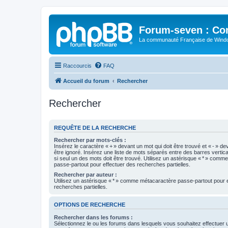
Forum-seven : Co
La communauté Française de Win
Raccourcis
FAQ
Accueil du forum
Rechercher
Rechercher
REQUÊTE DE LA RECHERCHE
Rechercher par mots-clés :
Insérez le caractère « + » devant un mot qui doit être trouvé et « - » de
être ignoré. Insérez une liste de mots séparés entre des barres vertica
si seul un des mots doit être trouvé. Utilisez un astérisque « * » com
passe-partout pour effectuer des recherches partielles.
Rechercher par auteur :
Utilisez un astérisque « * » comme métacaractère passe-partout pour 
recherches partielles.
OPTIONS DE RECHERCHE
Rechercher dans les forums :
Sélectionnez le ou les forums dans lesquels vous souhaitez effectuer