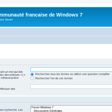
mmunauté francaise de Windows 7
dows Seven
vant un mot qui doit
Rechercher tous les termes ou utiliser une question complète
les discontinues « | »
me métacaractère
Rechercher l’un de ces termes
effectuer des
 une recherche. Les