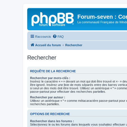
Forum-seven : Co
La communauté Française de Win
Raccourcis
FAQ
Accueil du forum
Rechercher
Rechercher
REQUÊTE DE LA RECHERCHE
Rechercher par mots-clés :
Insérez le caractère « + » devant un mot qui doit être trouvé et « - » de
être ignoré. Insérez une liste de mots séparés entre des barres vertica
si seul un des mots doit être trouvé. Utilisez un astérisque « * » com
passe-partout pour effectuer des recherches partielles.
Rechercher par auteur :
Utilisez un astérisque « * » comme métacaractère passe-partout pour 
recherches partielles.
OPTIONS DE RECHERCHE
Rechercher dans les forums :
Sélectionnez le ou les forums dans lesquels vous souhaitez effectuer