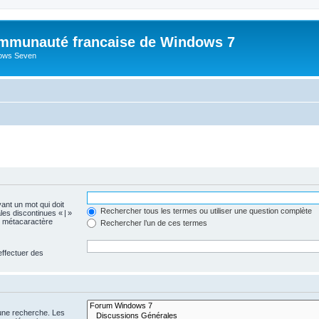
mmunauté francaise de Windows 7
dows Seven
vant un mot qui doit
Rechercher tous les termes ou utiliser une question complète
les discontinues « | »
me métacaractère
Rechercher l’un de ces termes
effectuer des
 une recherche. Les