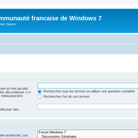
mmunauté francaise de Windows 7
dows Seven
vant un mot qui doit
Rechercher tous les termes ou utiliser une question complète
les discontinues « | »
me métacaractère
Rechercher l’un de ces termes
effectuer des
 une recherche. Les