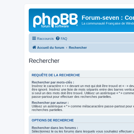
Forum-seven : Co
La communauté Française de Win
Raccourcis
FAQ
Accueil du forum
Rechercher
Rechercher
REQUÊTE DE LA RECHERCHE
Rechercher par mots-clés :
Insérez le caractère « + » devant un mot qui doit être trouvé et « - » de
être ignoré. Insérez une liste de mots séparés entre des barres vertica
si seul un des mots doit être trouvé. Utilisez un astérisque « * » com
passe-partout pour effectuer des recherches partielles.
Rechercher par auteur :
Utilisez un astérisque « * » comme métacaractère passe-partout pour 
recherches partielles.
OPTIONS DE RECHERCHE
Rechercher dans les forums :
Sélectionnez le ou les forums dans lesquels vous souhaitez effectuer