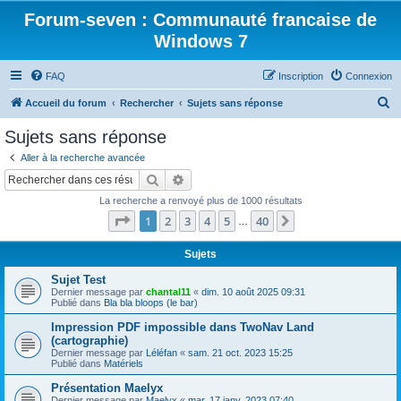
Forum-seven : Communauté francaise de
Windows 7
FAQ
Inscription
Connexion
R
Accueil du forum
Rechercher
Sujets sans réponse
e
Sujets sans réponse
c
Aller à la recherche avancée
h
Rechercher
Recherche avancée
e
La recherche a renvoyé plus de 1000 résultats
r
Page
1
sur
40
1
2
3
4
5
40
Suivant
…
c
h
Sujets
e
Sujet Test
Dernier message par
chantal11
«
dim. 10 août 2025 09:31
r
Publié dans
Bla bla bloops (le bar)
Impression PDF impossible dans TwoNav Land
(cartographie)
Dernier message par
Léléfan
«
sam. 21 oct. 2023 15:25
Publié dans
Matériels
Présentation Maelyx
Dernier message par
Maelyx
«
mar. 17 janv. 2023 07:40