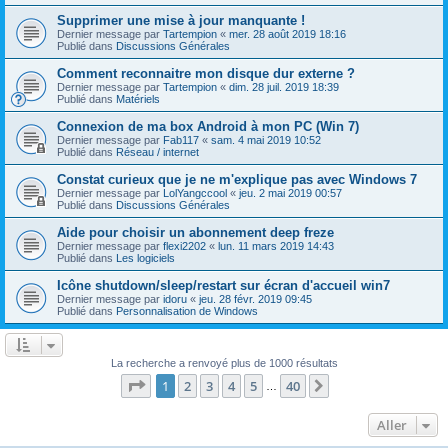
Supprimer une mise à jour manquante !
Dernier message par
Tartempion
«
mer. 28 août 2019 18:16
Publié dans
Discussions Générales
Comment reconnaitre mon disque dur externe ?
Dernier message par
Tartempion
«
dim. 28 juil. 2019 18:39
Publié dans
Matériels
Connexion de ma box Android à mon PC (Win 7)
Dernier message par
Fab117
«
sam. 4 mai 2019 10:52
Publié dans
Réseau / internet
Constat curieux que je ne m'explique pas avec Windows 7
Dernier message par
LolYangccool
«
jeu. 2 mai 2019 00:57
Publié dans
Discussions Générales
Aide pour choisir un abonnement deep freze
Dernier message par
flexi2202
«
lun. 11 mars 2019 14:43
Publié dans
Les logiciels
Icône shutdown/sleep/restart sur écran d'accueil win7
Dernier message par
idoru
«
jeu. 28 févr. 2019 09:45
Publié dans
Personnalisation de Windows
La recherche a renvoyé plus de 1000 résultats
Page
1
sur
40
1
2
3
4
5
40
Suivant
…
Aller