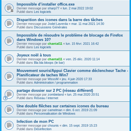
Impossible d’installer office.exe
Dernier message par
sharp77
«
lun. 2 mai 2022 19:02
Publié dans
Les logiciels
Disparition des icones dans la barre des tâches
Dernier message par
Jodel Laverda
«
mar. 11 mai 2021 14:30
Publié dans
Discussions Générales
Impossible de résoudre le problème de blocage de Firefox
dans Windows 10?
Dernier message par
chantal11
«
lun. 15 févr. 2021 16:42
Publié dans
Les logiciels
Joyeux noël à tous
Dernier message par
chantal11
«
ven. 25 déc. 2020 11:14
Publié dans
Bla bla bloops (le bar)
Mouvement souris/Appui Clavier comme déclencheur Tache -
Planificateur de taches Win7
Dernier message par
WsssM
«
jeu. 4 juin 2020 17:33
Publié dans
Administration / programmation
partage dossier sur 2 PC (réseau différent)
Dernier message par
zombieland
«
lun. 25 mai 2020 20:51
Publié dans
Réseau / internet
Une double flêches sur certaines icones du bureau
Dernier message par
camelman
«
dim. 6 oct. 2019 21:09
Publié dans
Personnalisation de Windows
Infection de mon PC
Dernier message par
chounis
«
dim. 15 sept. 2019 15:23
Publié dans
Désinfection