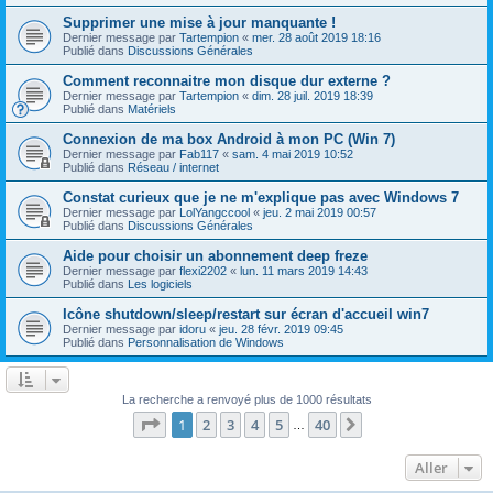
Supprimer une mise à jour manquante !
Dernier message par
Tartempion
«
mer. 28 août 2019 18:16
Publié dans
Discussions Générales
Comment reconnaitre mon disque dur externe ?
Dernier message par
Tartempion
«
dim. 28 juil. 2019 18:39
Publié dans
Matériels
Connexion de ma box Android à mon PC (Win 7)
Dernier message par
Fab117
«
sam. 4 mai 2019 10:52
Publié dans
Réseau / internet
Constat curieux que je ne m'explique pas avec Windows 7
Dernier message par
LolYangccool
«
jeu. 2 mai 2019 00:57
Publié dans
Discussions Générales
Aide pour choisir un abonnement deep freze
Dernier message par
flexi2202
«
lun. 11 mars 2019 14:43
Publié dans
Les logiciels
Icône shutdown/sleep/restart sur écran d'accueil win7
Dernier message par
idoru
«
jeu. 28 févr. 2019 09:45
Publié dans
Personnalisation de Windows
La recherche a renvoyé plus de 1000 résultats
Page
1
sur
40
1
2
3
4
5
40
Suivant
…
Aller