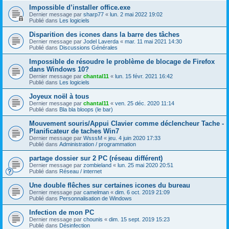
Impossible d’installer office.exe
Dernier message par
sharp77
«
lun. 2 mai 2022 19:02
Publié dans
Les logiciels
Disparition des icones dans la barre des tâches
Dernier message par
Jodel Laverda
«
mar. 11 mai 2021 14:30
Publié dans
Discussions Générales
Impossible de résoudre le problème de blocage de Firefox
dans Windows 10?
Dernier message par
chantal11
«
lun. 15 févr. 2021 16:42
Publié dans
Les logiciels
Joyeux noël à tous
Dernier message par
chantal11
«
ven. 25 déc. 2020 11:14
Publié dans
Bla bla bloops (le bar)
Mouvement souris/Appui Clavier comme déclencheur Tache -
Planificateur de taches Win7
Dernier message par
WsssM
«
jeu. 4 juin 2020 17:33
Publié dans
Administration / programmation
partage dossier sur 2 PC (réseau différent)
Dernier message par
zombieland
«
lun. 25 mai 2020 20:51
Publié dans
Réseau / internet
Une double flêches sur certaines icones du bureau
Dernier message par
camelman
«
dim. 6 oct. 2019 21:09
Publié dans
Personnalisation de Windows
Infection de mon PC
Dernier message par
chounis
«
dim. 15 sept. 2019 15:23
Publié dans
Désinfection