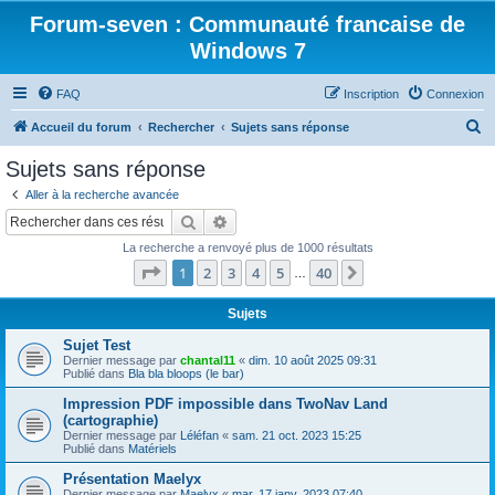
Forum-seven : Communauté francaise de
Windows 7
FAQ
Inscription
Connexion
R
Accueil du forum
Rechercher
Sujets sans réponse
e
Sujets sans réponse
c
Aller à la recherche avancée
h
Rechercher
Recherche avancée
e
La recherche a renvoyé plus de 1000 résultats
r
Page
1
sur
40
1
2
3
4
5
40
Suivant
…
c
h
Sujets
e
Sujet Test
Dernier message par
chantal11
«
dim. 10 août 2025 09:31
r
Publié dans
Bla bla bloops (le bar)
Impression PDF impossible dans TwoNav Land
(cartographie)
Dernier message par
Léléfan
«
sam. 21 oct. 2023 15:25
Publié dans
Matériels
Présentation Maelyx
Dernier message par
Maelyx
«
mar. 17 janv. 2023 07:40