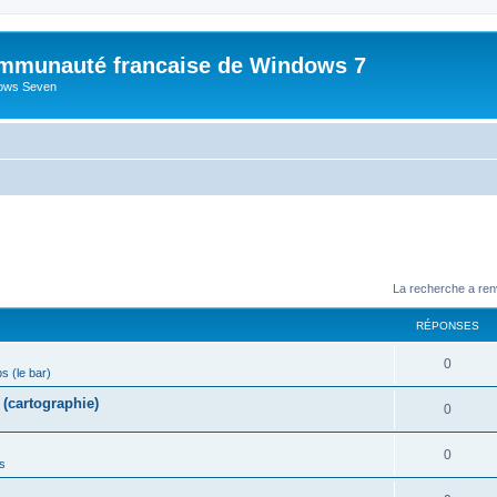
mmunauté francaise de Windows 7
dows Seven
La recherche a ren
RÉPONSES
R
0
ps (le bar)
é
(cartographie)
R
0
p
é
o
R
0
s
p
n
é
o