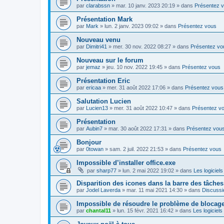
par
clarabssn
»
mar. 10 janv. 2023 20:19
» dans
Présentez 
Présentation Mark
par
Mark
»
lun. 2 janv. 2023 09:02
» dans
Présentez vous
Nouveau venu
par
Dimitri41
»
mer. 30 nov. 2022 08:27
» dans
Présentez vo
Nouveau sur le forum
par
jemaz
»
jeu. 10 nov. 2022 19:45
» dans
Présentez vous
Présentation Eric
par
ericaa
»
mer. 31 août 2022 17:06
» dans
Présentez vous
Salutation Lucien
par
Lucien13
»
mer. 31 août 2022 10:47
» dans
Présentez v
Présentation
par
Aubin7
»
mar. 30 août 2022 17:31
» dans
Présentez vou
Bonjour
par
0towan
»
sam. 2 juil. 2022 21:53
» dans
Présentez vous
Impossible d’installer office.exe
par
sharp77
»
lun. 2 mai 2022 19:02
» dans
Les logiciels
Disparition des icones dans la barre des tâches
par
Jodel Laverda
»
mar. 11 mai 2021 14:30
» dans
Discussi
Impossible de résoudre le problème de blocag
par
chantal11
»
lun. 15 févr. 2021 16:42
» dans
Les logiciels