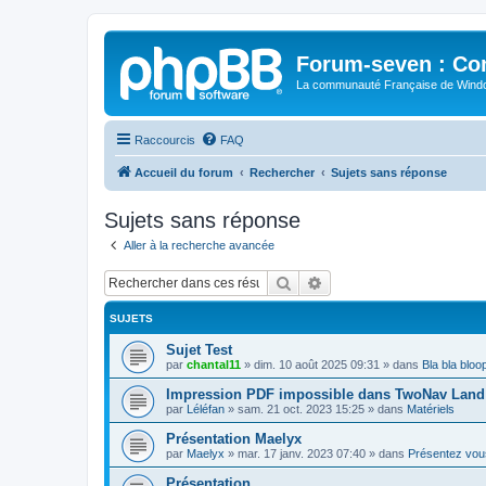
Forum-seven : Co
La communauté Française de Win
Raccourcis
FAQ
Accueil du forum
Rechercher
Sujets sans réponse
Sujets sans réponse
Aller à la recherche avancée
Rechercher
Recherche avancée
SUJETS
Sujet Test
par
chantal11
»
dim. 10 août 2025 09:31
» dans
Bla bla bloo
Impression PDF impossible dans TwoNav Land 
par
Léléfan
»
sam. 21 oct. 2023 15:25
» dans
Matériels
Présentation Maelyx
par
Maelyx
»
mar. 17 janv. 2023 07:40
» dans
Présentez vou
Présentation