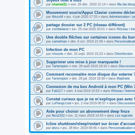
Joyeux noël à tous
par
chantal11
»
ven. 25 déc. 2020 11:14
» dans
Bla bla bloo
Mouvement souris/Appui Clavier comme déclenc
par
WsssM
»
jeu. 4 juin 2020 17:33
» dans
Administration / 
partage dossier sur 2 PC (réseau différent)
par
zombieland
»
lun. 25 mai 2020 20:51
» dans
Réseau / int
Une double flêches sur certaines icones du bu
par
camelman
»
dim. 6 oct. 2019 21:09
» dans
Personnalisa
Infection de mon PC
par
chounis
»
dim. 15 sept. 2019 15:23
» dans
Désinfection
Supprimer une mise à jour manquante !
par
Tartempion
»
mer. 28 août 2019 18:16
» dans
Discussio
Comment reconnaitre mon disque dur externe 
par
Tartempion
»
dim. 28 juil. 2019 18:39
» dans
Matériels
Connexion de ma box Android à mon PC (Win 
par
Fab117
»
sam. 4 mai 2019 10:52
» dans
Réseau / interne
Constat curieux que je ne m'explique pas avec
par
LolYangccool
»
jeu. 2 mai 2019 00:57
» dans
Discussion
Aide pour choisir un abonnement deep freze
par
flexi2202
»
lun. 11 mars 2019 14:43
» dans
Les logiciels
Icône shutdown/sleep/restart sur écran d'accue
par
idoru
»
jeu. 28 févr. 2019 09:45
» dans
Personnalisation