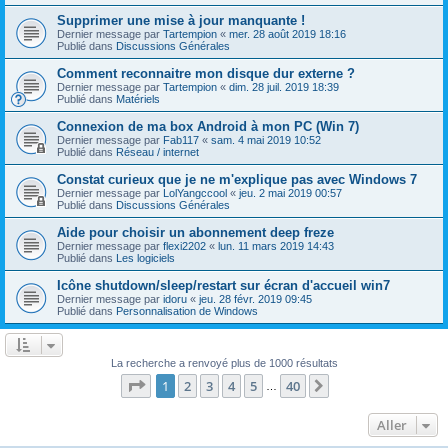
Supprimer une mise à jour manquante !
Dernier message par
Tartempion
«
mer. 28 août 2019 18:16
Publié dans
Discussions Générales
Comment reconnaitre mon disque dur externe ?
Dernier message par
Tartempion
«
dim. 28 juil. 2019 18:39
Publié dans
Matériels
Connexion de ma box Android à mon PC (Win 7)
Dernier message par
Fab117
«
sam. 4 mai 2019 10:52
Publié dans
Réseau / internet
Constat curieux que je ne m'explique pas avec Windows 7
Dernier message par
LolYangccool
«
jeu. 2 mai 2019 00:57
Publié dans
Discussions Générales
Aide pour choisir un abonnement deep freze
Dernier message par
flexi2202
«
lun. 11 mars 2019 14:43
Publié dans
Les logiciels
Icône shutdown/sleep/restart sur écran d'accueil win7
Dernier message par
idoru
«
jeu. 28 févr. 2019 09:45
Publié dans
Personnalisation de Windows
La recherche a renvoyé plus de 1000 résultats
Page
1
sur
40
1
2
3
4
5
40
Suivant
…
Aller