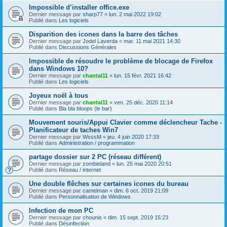
Impossible d’installer office.exe
Dernier message par
sharp77
«
lun. 2 mai 2022 19:02
Publié dans
Les logiciels
Disparition des icones dans la barre des tâches
Dernier message par
Jodel Laverda
«
mar. 11 mai 2021 14:30
Publié dans
Discussions Générales
Impossible de résoudre le problème de blocage de Firefox
dans Windows 10?
Dernier message par
chantal11
«
lun. 15 févr. 2021 16:42
Publié dans
Les logiciels
Joyeux noël à tous
Dernier message par
chantal11
«
ven. 25 déc. 2020 11:14
Publié dans
Bla bla bloops (le bar)
Mouvement souris/Appui Clavier comme déclencheur Tache -
Planificateur de taches Win7
Dernier message par
WsssM
«
jeu. 4 juin 2020 17:33
Publié dans
Administration / programmation
partage dossier sur 2 PC (réseau différent)
Dernier message par
zombieland
«
lun. 25 mai 2020 20:51
Publié dans
Réseau / internet
Une double flêches sur certaines icones du bureau
Dernier message par
camelman
«
dim. 6 oct. 2019 21:09
Publié dans
Personnalisation de Windows
Infection de mon PC
Dernier message par
chounis
«
dim. 15 sept. 2019 15:23
Publié dans
Désinfection