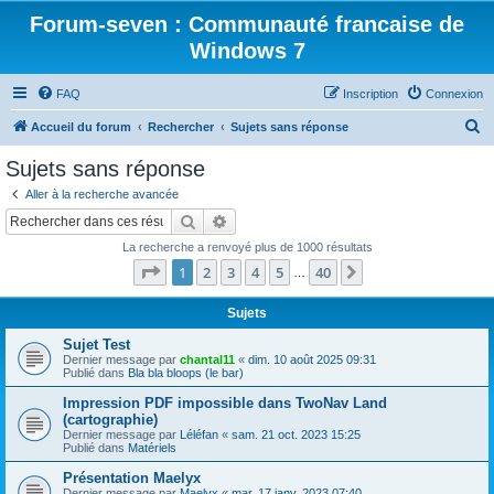
Forum-seven : Communauté francaise de
Windows 7
FAQ
Inscription
Connexion
R
Accueil du forum
Rechercher
Sujets sans réponse
e
Sujets sans réponse
c
Aller à la recherche avancée
h
Rechercher
Recherche avancée
e
La recherche a renvoyé plus de 1000 résultats
r
Page
1
sur
40
1
2
3
4
5
40
Suivant
…
c
h
Sujets
e
Sujet Test
Dernier message par
chantal11
«
dim. 10 août 2025 09:31
r
Publié dans
Bla bla bloops (le bar)
Impression PDF impossible dans TwoNav Land
(cartographie)
Dernier message par
Léléfan
«
sam. 21 oct. 2023 15:25
Publié dans
Matériels
Présentation Maelyx
Dernier message par
Maelyx
«
mar. 17 janv. 2023 07:40