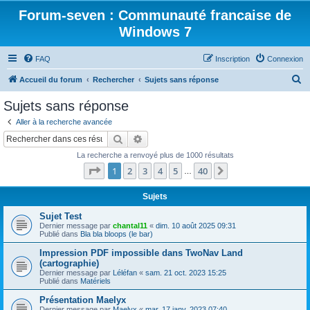
Forum-seven : Communauté francaise de
Windows 7
FAQ
Inscription
Connexion
R
Accueil du forum
Rechercher
Sujets sans réponse
e
Sujets sans réponse
c
Aller à la recherche avancée
h
Rechercher
Recherche avancée
e
La recherche a renvoyé plus de 1000 résultats
r
Page
1
sur
40
1
2
3
4
5
40
Suivant
…
c
h
Sujets
e
Sujet Test
Dernier message par
chantal11
«
dim. 10 août 2025 09:31
r
Publié dans
Bla bla bloops (le bar)
Impression PDF impossible dans TwoNav Land
(cartographie)
Dernier message par
Léléfan
«
sam. 21 oct. 2023 15:25
Publié dans
Matériels
Présentation Maelyx
Dernier message par
Maelyx
«
mar. 17 janv. 2023 07:40