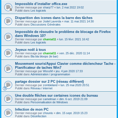
Impossible d’installer office.exe
Dernier message par
sharp77
«
lun. 2 mai 2022 19:02
Publié dans
Les logiciels
Disparition des icones dans la barre des tâches
Dernier message par
Jodel Laverda
«
mar. 11 mai 2021 14:30
Publié dans
Discussions Générales
Impossible de résoudre le problème de blocage de Firefox
dans Windows 10?
Dernier message par
chantal11
«
lun. 15 févr. 2021 16:42
Publié dans
Les logiciels
Joyeux noël à tous
Dernier message par
chantal11
«
ven. 25 déc. 2020 11:14
Publié dans
Bla bla bloops (le bar)
Mouvement souris/Appui Clavier comme déclencheur Tache -
Planificateur de taches Win7
Dernier message par
WsssM
«
jeu. 4 juin 2020 17:33
Publié dans
Administration / programmation
partage dossier sur 2 PC (réseau différent)
Dernier message par
zombieland
«
lun. 25 mai 2020 20:51
Publié dans
Réseau / internet
Une double flêches sur certaines icones du bureau
Dernier message par
camelman
«
dim. 6 oct. 2019 21:09
Publié dans
Personnalisation de Windows
Infection de mon PC
Dernier message par
chounis
«
dim. 15 sept. 2019 15:23
Publié dans
Désinfection