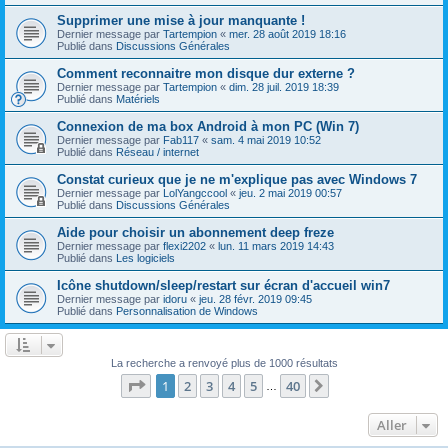
Supprimer une mise à jour manquante !
Dernier message par
Tartempion
«
mer. 28 août 2019 18:16
Publié dans
Discussions Générales
Comment reconnaitre mon disque dur externe ?
Dernier message par
Tartempion
«
dim. 28 juil. 2019 18:39
Publié dans
Matériels
Connexion de ma box Android à mon PC (Win 7)
Dernier message par
Fab117
«
sam. 4 mai 2019 10:52
Publié dans
Réseau / internet
Constat curieux que je ne m'explique pas avec Windows 7
Dernier message par
LolYangccool
«
jeu. 2 mai 2019 00:57
Publié dans
Discussions Générales
Aide pour choisir un abonnement deep freze
Dernier message par
flexi2202
«
lun. 11 mars 2019 14:43
Publié dans
Les logiciels
Icône shutdown/sleep/restart sur écran d'accueil win7
Dernier message par
idoru
«
jeu. 28 févr. 2019 09:45
Publié dans
Personnalisation de Windows
La recherche a renvoyé plus de 1000 résultats
Page
1
sur
40
1
2
3
4
5
40
Suivant
…
Aller