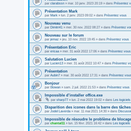
par
clarabssn
»
mar. 10 janv. 2023 20:19
» dans
Présentez 
Présentation Mark
par
Mark
»
lun. 2 janv. 2023 09:02
» dans
Présentez vous
Nouveau venu
par
Dimitri41
»
mer. 30 nov. 2022 08:27
» dans
Présentez vo
Nouveau sur le forum
par
jemaz
»
jeu. 10 nov. 2022 19:45
» dans
Présentez vous
Présentation Eric
par
ericaa
»
mer. 31 août 2022 17:06
» dans
Présentez vous
Salutation Lucien
par
Lucien13
»
mer. 31 août 2022 10:47
» dans
Présentez v
Présentation
par
Aubin7
»
mar. 30 août 2022 17:31
» dans
Présentez vou
Bonjour
par
0towan
»
sam. 2 juil. 2022 21:53
» dans
Présentez vous
Impossible d’installer office.exe
par
sharp77
»
lun. 2 mai 2022 19:02
» dans
Les logiciels
Disparition des icones dans la barre des tâches
par
Jodel Laverda
»
mar. 11 mai 2021 14:30
» dans
Discussi
Impossible de résoudre le problème de blocag
par
chantal11
»
lun. 15 févr. 2021 16:42
» dans
Les logiciels