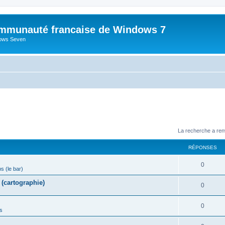
mmunauté francaise de Windows 7
dows Seven
La recherche a ren
RÉPONSES
R
0
ps (le bar)
é
(cartographie)
R
0
p
é
o
R
0
s
p
n
é
o