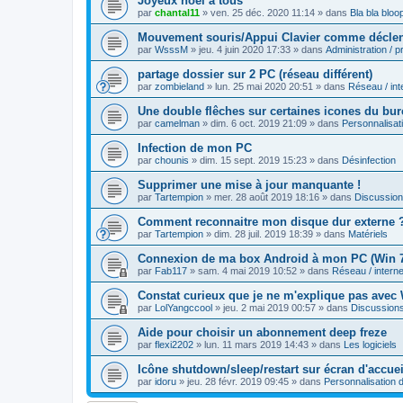
Joyeux noël à tous
par
chantal11
»
ven. 25 déc. 2020 11:14
» dans
Bla bla bloo
Mouvement souris/Appui Clavier comme déclenc
par
WsssM
»
jeu. 4 juin 2020 17:33
» dans
Administration / 
partage dossier sur 2 PC (réseau différent)
par
zombieland
»
lun. 25 mai 2020 20:51
» dans
Réseau / int
Une double flêches sur certaines icones du bu
par
camelman
»
dim. 6 oct. 2019 21:09
» dans
Personnalisa
Infection de mon PC
par
chounis
»
dim. 15 sept. 2019 15:23
» dans
Désinfection
Supprimer une mise à jour manquante !
par
Tartempion
»
mer. 28 août 2019 18:16
» dans
Discussio
Comment reconnaitre mon disque dur externe 
par
Tartempion
»
dim. 28 juil. 2019 18:39
» dans
Matériels
Connexion de ma box Android à mon PC (Win 
par
Fab117
»
sam. 4 mai 2019 10:52
» dans
Réseau / interne
Constat curieux que je ne m'explique pas avec
par
LolYangccool
»
jeu. 2 mai 2019 00:57
» dans
Discussion
Aide pour choisir un abonnement deep freze
par
flexi2202
»
lun. 11 mars 2019 14:43
» dans
Les logiciels
Icône shutdown/sleep/restart sur écran d'accue
par
idoru
»
jeu. 28 févr. 2019 09:45
» dans
Personnalisation