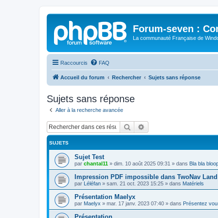
Forum-seven : Co
La communauté Française de Win
Raccourcis
FAQ
Accueil du forum
Rechercher
Sujets sans réponse
Sujets sans réponse
Aller à la recherche avancée
Rechercher
Recherche avancée
SUJETS
Sujet Test
par
chantal11
»
dim. 10 août 2025 09:31
» dans
Bla bla bloo
Impression PDF impossible dans TwoNav Land 
par
Léléfan
»
sam. 21 oct. 2023 15:25
» dans
Matériels
Présentation Maelyx
par
Maelyx
»
mar. 17 janv. 2023 07:40
» dans
Présentez vou
Présentation