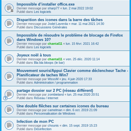
Impossible d’installer office.exe
Dernier message par
sharp77
«
lun. 2 mai 2022 19:02
Publié dans
Les logiciels
Disparition des icones dans la barre des tâches
Dernier message par
Jodel Laverda
«
mar. 11 mai 2021 14:30
Publié dans
Discussions Générales
Impossible de résoudre le problème de blocage de Firefox
dans Windows 10?
Dernier message par
chantal11
«
lun. 15 févr. 2021 16:42
Publié dans
Les logiciels
Joyeux noël à tous
Dernier message par
chantal11
«
ven. 25 déc. 2020 11:14
Publié dans
Bla bla bloops (le bar)
Mouvement souris/Appui Clavier comme déclencheur Tache -
Planificateur de taches Win7
Dernier message par
WsssM
«
jeu. 4 juin 2020 17:33
Publié dans
Administration / programmation
partage dossier sur 2 PC (réseau différent)
Dernier message par
zombieland
«
lun. 25 mai 2020 20:51
Publié dans
Réseau / internet
Une double flêches sur certaines icones du bureau
Dernier message par
camelman
«
dim. 6 oct. 2019 21:09
Publié dans
Personnalisation de Windows
Infection de mon PC
Dernier message par
chounis
«
dim. 15 sept. 2019 15:23
Publié dans
Désinfection