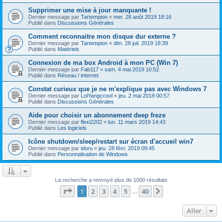
Supprimer une mise à jour manquante !
Dernier message par
Tartempion
«
mer. 28 août 2019 18:16
Publié dans
Discussions Générales
Comment reconnaitre mon disque dur externe ?
Dernier message par
Tartempion
«
dim. 28 juil. 2019 18:39
Publié dans
Matériels
Connexion de ma box Android à mon PC (Win 7)
Dernier message par
Fab117
«
sam. 4 mai 2019 10:52
Publié dans
Réseau / internet
Constat curieux que je ne m'explique pas avec Windows 7
Dernier message par
LolYangccool
«
jeu. 2 mai 2019 00:57
Publié dans
Discussions Générales
Aide pour choisir un abonnement deep freze
Dernier message par
flexi2202
«
lun. 11 mars 2019 14:43
Publié dans
Les logiciels
Icône shutdown/sleep/restart sur écran d'accueil win7
Dernier message par
idoru
«
jeu. 28 févr. 2019 09:45
Publié dans
Personnalisation de Windows
La recherche a renvoyé plus de 1000 résultats
Page
1
sur
40
1
2
3
4
5
40
Suivant
…
Aller