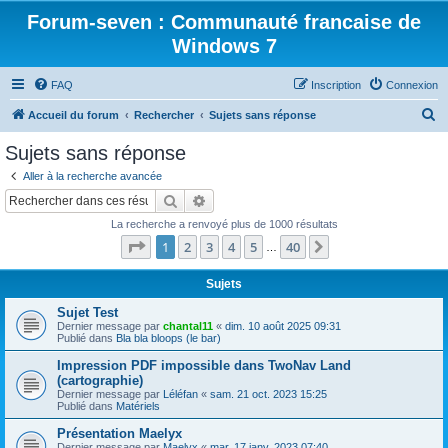
Forum-seven : Communauté francaise de
Windows 7
FAQ
Inscription
Connexion
R
Accueil du forum
Rechercher
Sujets sans réponse
e
Sujets sans réponse
c
Aller à la recherche avancée
h
Rechercher
Recherche avancée
e
La recherche a renvoyé plus de 1000 résultats
r
Page
1
sur
40
1
2
3
4
5
40
Suivant
…
c
h
Sujets
e
Sujet Test
Dernier message par
chantal11
«
dim. 10 août 2025 09:31
r
Publié dans
Bla bla bloops (le bar)
Impression PDF impossible dans TwoNav Land
(cartographie)
Dernier message par
Léléfan
«
sam. 21 oct. 2023 15:25
Publié dans
Matériels
Présentation Maelyx
Dernier message par
Maelyx
«
mar. 17 janv. 2023 07:40