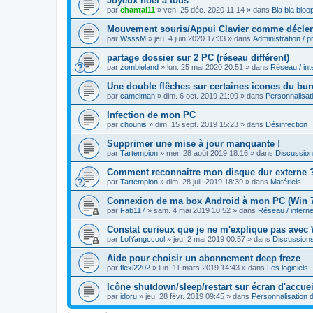
Joyeux noël à tous
par
chantal11
»
ven. 25 déc. 2020 11:14
» dans
Bla bla bloo
Mouvement souris/Appui Clavier comme déclenc
par
WsssM
»
jeu. 4 juin 2020 17:33
» dans
Administration / 
partage dossier sur 2 PC (réseau différent)
par
zombieland
»
lun. 25 mai 2020 20:51
» dans
Réseau / int
Une double flêches sur certaines icones du bu
par
camelman
»
dim. 6 oct. 2019 21:09
» dans
Personnalisa
Infection de mon PC
par
chounis
»
dim. 15 sept. 2019 15:23
» dans
Désinfection
Supprimer une mise à jour manquante !
par
Tartempion
»
mer. 28 août 2019 18:16
» dans
Discussio
Comment reconnaitre mon disque dur externe 
par
Tartempion
»
dim. 28 juil. 2019 18:39
» dans
Matériels
Connexion de ma box Android à mon PC (Win 
par
Fab117
»
sam. 4 mai 2019 10:52
» dans
Réseau / interne
Constat curieux que je ne m'explique pas avec
par
LolYangccool
»
jeu. 2 mai 2019 00:57
» dans
Discussion
Aide pour choisir un abonnement deep freze
par
flexi2202
»
lun. 11 mars 2019 14:43
» dans
Les logiciels
Icône shutdown/sleep/restart sur écran d'accue
par
idoru
»
jeu. 28 févr. 2019 09:45
» dans
Personnalisation