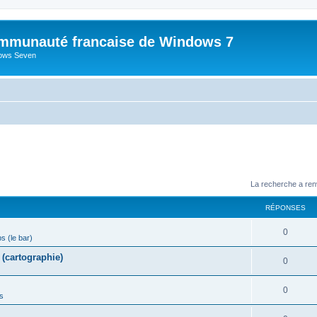
mmunauté francaise de Windows 7
dows Seven
La recherche a ren
RÉPONSES
R
0
ps (le bar)
é
(cartographie)
R
0
p
é
o
R
0
s
p
n
é
o