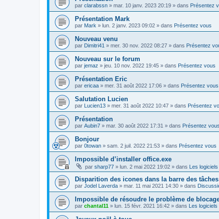
par
clarabssn
»
mar. 10 janv. 2023 20:19
» dans
Présentez 
Présentation Mark
par
Mark
»
lun. 2 janv. 2023 09:02
» dans
Présentez vous
Nouveau venu
par
Dimitri41
»
mer. 30 nov. 2022 08:27
» dans
Présentez vo
Nouveau sur le forum
par
jemaz
»
jeu. 10 nov. 2022 19:45
» dans
Présentez vous
Présentation Eric
par
ericaa
»
mer. 31 août 2022 17:06
» dans
Présentez vous
Salutation Lucien
par
Lucien13
»
mer. 31 août 2022 10:47
» dans
Présentez v
Présentation
par
Aubin7
»
mar. 30 août 2022 17:31
» dans
Présentez vou
Bonjour
par
0towan
»
sam. 2 juil. 2022 21:53
» dans
Présentez vous
Impossible d’installer office.exe
par
sharp77
»
lun. 2 mai 2022 19:02
» dans
Les logiciels
Disparition des icones dans la barre des tâches
par
Jodel Laverda
»
mar. 11 mai 2021 14:30
» dans
Discussi
Impossible de résoudre le problème de blocag
par
chantal11
»
lun. 15 févr. 2021 16:42
» dans
Les logiciels