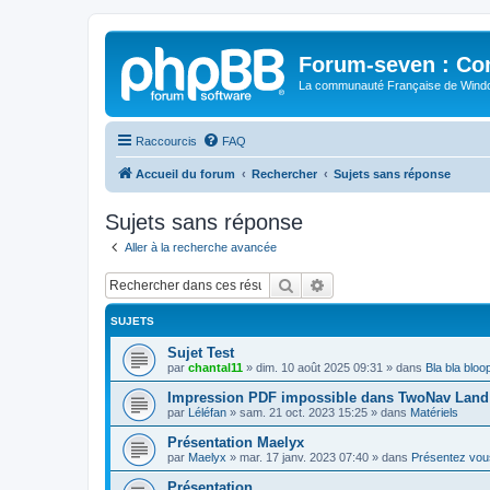
Forum-seven : Co
La communauté Française de Win
Raccourcis
FAQ
Accueil du forum
Rechercher
Sujets sans réponse
Sujets sans réponse
Aller à la recherche avancée
Rechercher
Recherche avancée
SUJETS
Sujet Test
par
chantal11
»
dim. 10 août 2025 09:31
» dans
Bla bla bloo
Impression PDF impossible dans TwoNav Land 
par
Léléfan
»
sam. 21 oct. 2023 15:25
» dans
Matériels
Présentation Maelyx
par
Maelyx
»
mar. 17 janv. 2023 07:40
» dans
Présentez vou
Présentation