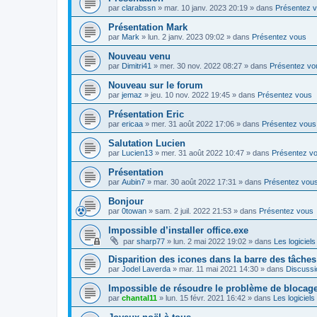
par
clarabssn
»
mar. 10 janv. 2023 20:19
» dans
Présentez 
Présentation Mark
par
Mark
»
lun. 2 janv. 2023 09:02
» dans
Présentez vous
Nouveau venu
par
Dimitri41
»
mer. 30 nov. 2022 08:27
» dans
Présentez vo
Nouveau sur le forum
par
jemaz
»
jeu. 10 nov. 2022 19:45
» dans
Présentez vous
Présentation Eric
par
ericaa
»
mer. 31 août 2022 17:06
» dans
Présentez vous
Salutation Lucien
par
Lucien13
»
mer. 31 août 2022 10:47
» dans
Présentez v
Présentation
par
Aubin7
»
mar. 30 août 2022 17:31
» dans
Présentez vou
Bonjour
par
0towan
»
sam. 2 juil. 2022 21:53
» dans
Présentez vous
Impossible d’installer office.exe
par
sharp77
»
lun. 2 mai 2022 19:02
» dans
Les logiciels
Disparition des icones dans la barre des tâches
par
Jodel Laverda
»
mar. 11 mai 2021 14:30
» dans
Discussi
Impossible de résoudre le problème de blocag
par
chantal11
»
lun. 15 févr. 2021 16:42
» dans
Les logiciels