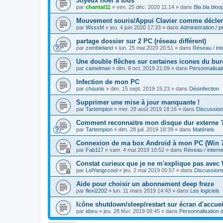
Joyeux noël à tous
par
chantal11
»
ven. 25 déc. 2020 11:14
» dans
Bla bla bloo
Mouvement souris/Appui Clavier comme déclenc
par
WsssM
»
jeu. 4 juin 2020 17:33
» dans
Administration / 
partage dossier sur 2 PC (réseau différent)
par
zombieland
»
lun. 25 mai 2020 20:51
» dans
Réseau / int
Une double flêches sur certaines icones du bu
par
camelman
»
dim. 6 oct. 2019 21:09
» dans
Personnalisa
Infection de mon PC
par
chounis
»
dim. 15 sept. 2019 15:23
» dans
Désinfection
Supprimer une mise à jour manquante !
par
Tartempion
»
mer. 28 août 2019 18:16
» dans
Discussio
Comment reconnaitre mon disque dur externe 
par
Tartempion
»
dim. 28 juil. 2019 18:39
» dans
Matériels
Connexion de ma box Android à mon PC (Win 
par
Fab117
»
sam. 4 mai 2019 10:52
» dans
Réseau / interne
Constat curieux que je ne m'explique pas avec
par
LolYangccool
»
jeu. 2 mai 2019 00:57
» dans
Discussion
Aide pour choisir un abonnement deep freze
par
flexi2202
»
lun. 11 mars 2019 14:43
» dans
Les logiciels
Icône shutdown/sleep/restart sur écran d'accue
par
idoru
»
jeu. 28 févr. 2019 09:45
» dans
Personnalisation