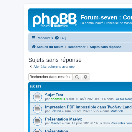
Forum-seven : Co
La communauté Française de Win
Raccourcis
FAQ
Accueil du forum
Rechercher
Sujets sans réponse
Sujets sans réponse
Aller à la recherche avancée
Rechercher
Recherche avancée
SUJETS
Sujet Test
par
chantal11
»
dim. 10 août 2025 09:31
» dans
Bla bla bloo
Impression PDF impossible dans TwoNav Land 
par
Léléfan
»
sam. 21 oct. 2023 15:25
» dans
Matériels
Présentation Maelyx
par
Maelyx
»
mar. 17 janv. 2023 07:40
» dans
Présentez vou
Présentation