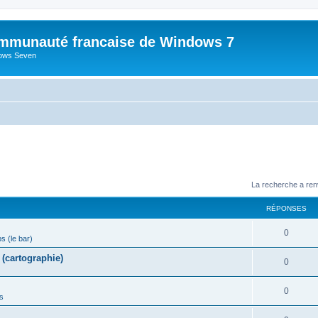
mmunauté francaise de Windows 7
dows Seven
La recherche a ren
RÉPONSES
R
0
ps (le bar)
é
(cartographie)
R
0
p
é
o
R
0
s
p
n
é
o