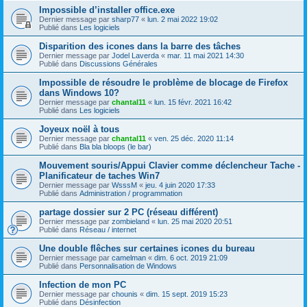
Impossible d’installer office.exe
Dernier message par
sharp77
«
lun. 2 mai 2022 19:02
Publié dans
Les logiciels
Disparition des icones dans la barre des tâches
Dernier message par
Jodel Laverda
«
mar. 11 mai 2021 14:30
Publié dans
Discussions Générales
Impossible de résoudre le problème de blocage de Firefox
dans Windows 10?
Dernier message par
chantal11
«
lun. 15 févr. 2021 16:42
Publié dans
Les logiciels
Joyeux noël à tous
Dernier message par
chantal11
«
ven. 25 déc. 2020 11:14
Publié dans
Bla bla bloops (le bar)
Mouvement souris/Appui Clavier comme déclencheur Tache -
Planificateur de taches Win7
Dernier message par
WsssM
«
jeu. 4 juin 2020 17:33
Publié dans
Administration / programmation
partage dossier sur 2 PC (réseau différent)
Dernier message par
zombieland
«
lun. 25 mai 2020 20:51
Publié dans
Réseau / internet
Une double flêches sur certaines icones du bureau
Dernier message par
camelman
«
dim. 6 oct. 2019 21:09
Publié dans
Personnalisation de Windows
Infection de mon PC
Dernier message par
chounis
«
dim. 15 sept. 2019 15:23
Publié dans
Désinfection