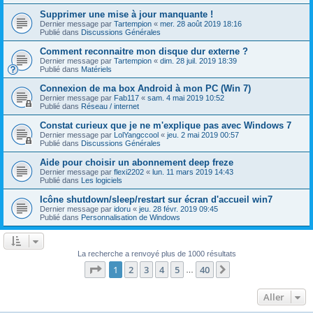
Supprimer une mise à jour manquante !
Dernier message par
Tartempion
«
mer. 28 août 2019 18:16
Publié dans
Discussions Générales
Comment reconnaitre mon disque dur externe ?
Dernier message par
Tartempion
«
dim. 28 juil. 2019 18:39
Publié dans
Matériels
Connexion de ma box Android à mon PC (Win 7)
Dernier message par
Fab117
«
sam. 4 mai 2019 10:52
Publié dans
Réseau / internet
Constat curieux que je ne m'explique pas avec Windows 7
Dernier message par
LolYangccool
«
jeu. 2 mai 2019 00:57
Publié dans
Discussions Générales
Aide pour choisir un abonnement deep freze
Dernier message par
flexi2202
«
lun. 11 mars 2019 14:43
Publié dans
Les logiciels
Icône shutdown/sleep/restart sur écran d'accueil win7
Dernier message par
idoru
«
jeu. 28 févr. 2019 09:45
Publié dans
Personnalisation de Windows
La recherche a renvoyé plus de 1000 résultats
Page
1
sur
40
1
2
3
4
5
40
Suivant
…
Aller