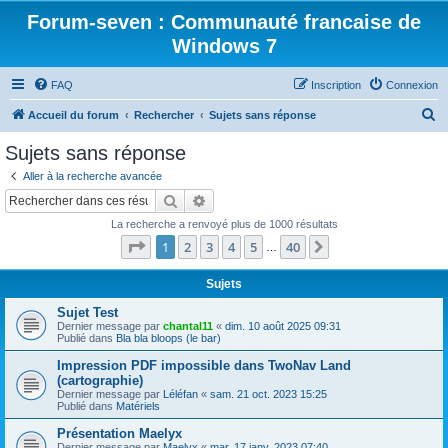
Forum-seven : Communauté francaise de
Windows 7
FAQ
Inscription
Connexion
R
Accueil du forum
Rechercher
Sujets sans réponse
e
Sujets sans réponse
c
Aller à la recherche avancée
h
Rechercher
Recherche avancée
e
La recherche a renvoyé plus de 1000 résultats
r
Page
1
sur
40
1
2
3
4
5
40
Suivant
…
c
h
Sujets
e
Sujet Test
Dernier message par
chantal11
«
dim. 10 août 2025 09:31
r
Publié dans
Bla bla bloops (le bar)
Impression PDF impossible dans TwoNav Land
(cartographie)
Dernier message par
Léléfan
«
sam. 21 oct. 2023 15:25
Publié dans
Matériels
Présentation Maelyx
Dernier message par
Maelyx
«
mar. 17 janv. 2023 07:40