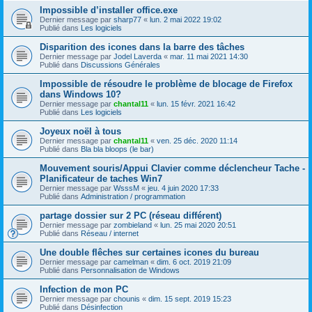
Impossible d’installer office.exe
Dernier message par
sharp77
«
lun. 2 mai 2022 19:02
Publié dans
Les logiciels
Disparition des icones dans la barre des tâches
Dernier message par
Jodel Laverda
«
mar. 11 mai 2021 14:30
Publié dans
Discussions Générales
Impossible de résoudre le problème de blocage de Firefox
dans Windows 10?
Dernier message par
chantal11
«
lun. 15 févr. 2021 16:42
Publié dans
Les logiciels
Joyeux noël à tous
Dernier message par
chantal11
«
ven. 25 déc. 2020 11:14
Publié dans
Bla bla bloops (le bar)
Mouvement souris/Appui Clavier comme déclencheur Tache -
Planificateur de taches Win7
Dernier message par
WsssM
«
jeu. 4 juin 2020 17:33
Publié dans
Administration / programmation
partage dossier sur 2 PC (réseau différent)
Dernier message par
zombieland
«
lun. 25 mai 2020 20:51
Publié dans
Réseau / internet
Une double flêches sur certaines icones du bureau
Dernier message par
camelman
«
dim. 6 oct. 2019 21:09
Publié dans
Personnalisation de Windows
Infection de mon PC
Dernier message par
chounis
«
dim. 15 sept. 2019 15:23
Publié dans
Désinfection