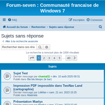
Forum-seven : Communauté francaise de
Windows 7
FAQ
Inscription
Connexion
R
Accueil du forum
Rechercher
Sujets sans réponse
e
Sujets sans réponse
c
Aller à la recherche avancée
h
Rechercher
Recherche avancée
e
La recherche a renvoyé plus de 1000 résultats
r
Page
1
sur
40
1
2
3
4
5
40
Suivant
…
c
h
Sujets
e
Sujet Test
Dernier message par
chantal11
«
dim. 10 août 2025 09:31
r
Publié dans
Bla bla bloops (le bar)
Impression PDF impossible dans TwoNav Land
(cartographie)
Dernier message par
Léléfan
«
sam. 21 oct. 2023 15:25
Publié dans
Matériels
Présentation Maelyx
Dernier message par
Maelyx
«
mar. 17 janv. 2023 07:40