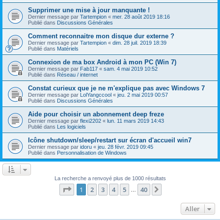
Supprimer une mise à jour manquante !
Dernier message par
Tartempion
«
mer. 28 août 2019 18:16
Publié dans
Discussions Générales
Comment reconnaitre mon disque dur externe ?
Dernier message par
Tartempion
«
dim. 28 juil. 2019 18:39
Publié dans
Matériels
Connexion de ma box Android à mon PC (Win 7)
Dernier message par
Fab117
«
sam. 4 mai 2019 10:52
Publié dans
Réseau / internet
Constat curieux que je ne m'explique pas avec Windows 7
Dernier message par
LolYangccool
«
jeu. 2 mai 2019 00:57
Publié dans
Discussions Générales
Aide pour choisir un abonnement deep freze
Dernier message par
flexi2202
«
lun. 11 mars 2019 14:43
Publié dans
Les logiciels
Icône shutdown/sleep/restart sur écran d'accueil win7
Dernier message par
idoru
«
jeu. 28 févr. 2019 09:45
Publié dans
Personnalisation de Windows
La recherche a renvoyé plus de 1000 résultats
Page
1
sur
40
1
2
3
4
5
40
Suivant
…
Aller