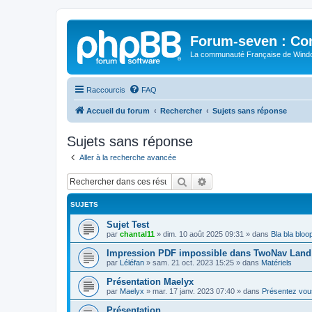
Forum-seven : Co
La communauté Française de Win
Raccourcis
FAQ
Accueil du forum
Rechercher
Sujets sans réponse
Sujets sans réponse
Aller à la recherche avancée
Rechercher
Recherche avancée
SUJETS
Sujet Test
par
chantal11
»
dim. 10 août 2025 09:31
» dans
Bla bla bloo
Impression PDF impossible dans TwoNav Land 
par
Léléfan
»
sam. 21 oct. 2023 15:25
» dans
Matériels
Présentation Maelyx
par
Maelyx
»
mar. 17 janv. 2023 07:40
» dans
Présentez vou
Présentation