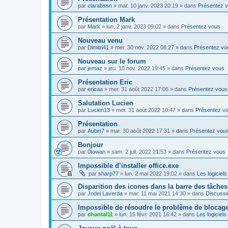
par
clarabssn
»
mar. 10 janv. 2023 20:19
» dans
Présentez 
Présentation Mark
par
Mark
»
lun. 2 janv. 2023 09:02
» dans
Présentez vous
Nouveau venu
par
Dimitri41
»
mer. 30 nov. 2022 08:27
» dans
Présentez vo
Nouveau sur le forum
par
jemaz
»
jeu. 10 nov. 2022 19:45
» dans
Présentez vous
Présentation Eric
par
ericaa
»
mer. 31 août 2022 17:06
» dans
Présentez vous
Salutation Lucien
par
Lucien13
»
mer. 31 août 2022 10:47
» dans
Présentez v
Présentation
par
Aubin7
»
mar. 30 août 2022 17:31
» dans
Présentez vou
Bonjour
par
0towan
»
sam. 2 juil. 2022 21:53
» dans
Présentez vous
Impossible d’installer office.exe
par
sharp77
»
lun. 2 mai 2022 19:02
» dans
Les logiciels
Disparition des icones dans la barre des tâches
par
Jodel Laverda
»
mar. 11 mai 2021 14:30
» dans
Discussi
Impossible de résoudre le problème de blocag
par
chantal11
»
lun. 15 févr. 2021 16:42
» dans
Les logiciels