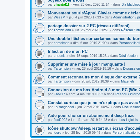
Joyeux noël à tous
par
chantal11
»
ven. 25 déc. 2020 11:14
» dans
Bla bla bloo
Mouvement souris/Appui Clavier comme déclenc
par
WsssM
»
jeu. 4 juin 2020 17:33
» dans
Administration / 
partage dossier sur 2 PC (réseau différent)
par
zombieland
»
lun. 25 mai 2020 20:51
» dans
Réseau / int
Une double flêches sur certaines icones du bu
par
camelman
»
dim. 6 oct. 2019 21:09
» dans
Personnalisa
Infection de mon PC
par
chounis
»
dim. 15 sept. 2019 15:23
» dans
Désinfection
Supprimer une mise à jour manquante !
par
Tartempion
»
mer. 28 août 2019 18:16
» dans
Discussio
Comment reconnaitre mon disque dur externe 
par
Tartempion
»
dim. 28 juil. 2019 18:39
» dans
Matériels
Connexion de ma box Android à mon PC (Win 
par
Fab117
»
sam. 4 mai 2019 10:52
» dans
Réseau / interne
Constat curieux que je ne m'explique pas avec
par
LolYangccool
»
jeu. 2 mai 2019 00:57
» dans
Discussion
Aide pour choisir un abonnement deep freze
par
flexi2202
»
lun. 11 mars 2019 14:43
» dans
Les logiciels
Icône shutdown/sleep/restart sur écran d'accue
par
idoru
»
jeu. 28 févr. 2019 09:45
» dans
Personnalisation