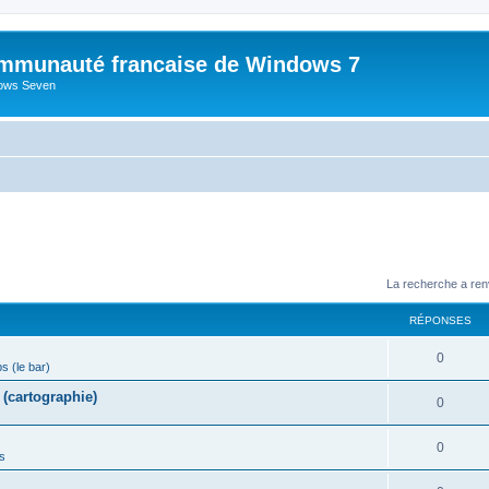
mmunauté francaise de Windows 7
dows Seven
La recherche a ren
RÉPONSES
R
0
ps (le bar)
é
(cartographie)
R
0
p
é
o
R
0
s
p
n
é
o