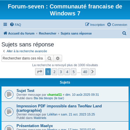
Forum-seven : Communauté francaise de
Windows 7
FAQ
Inscription
Connexion
R
Accueil du forum
Rechercher
Sujets sans réponse
e
Sujets sans réponse
c
Aller à la recherche avancée
h
Rechercher
Recherche avancée
e
La recherche a renvoyé plus de 1000 résultats
r
Page
1
sur
40
1
2
3
4
5
40
Suivant
…
c
h
Sujets
e
Sujet Test
Dernier message par
chantal11
«
dim. 10 août 2025 09:31
r
Publié dans
Bla bla bloops (le bar)
Impression PDF impossible dans TwoNav Land
(cartographie)
Dernier message par
Léléfan
«
sam. 21 oct. 2023 15:25
Publié dans
Matériels
Présentation Maelyx
Dernier message par
Maelyx
«
mar. 17 janv. 2023 07:40