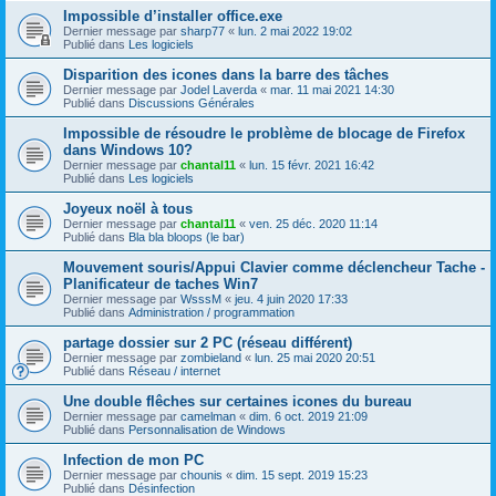
Impossible d’installer office.exe
Dernier message par
sharp77
«
lun. 2 mai 2022 19:02
Publié dans
Les logiciels
Disparition des icones dans la barre des tâches
Dernier message par
Jodel Laverda
«
mar. 11 mai 2021 14:30
Publié dans
Discussions Générales
Impossible de résoudre le problème de blocage de Firefox
dans Windows 10?
Dernier message par
chantal11
«
lun. 15 févr. 2021 16:42
Publié dans
Les logiciels
Joyeux noël à tous
Dernier message par
chantal11
«
ven. 25 déc. 2020 11:14
Publié dans
Bla bla bloops (le bar)
Mouvement souris/Appui Clavier comme déclencheur Tache -
Planificateur de taches Win7
Dernier message par
WsssM
«
jeu. 4 juin 2020 17:33
Publié dans
Administration / programmation
partage dossier sur 2 PC (réseau différent)
Dernier message par
zombieland
«
lun. 25 mai 2020 20:51
Publié dans
Réseau / internet
Une double flêches sur certaines icones du bureau
Dernier message par
camelman
«
dim. 6 oct. 2019 21:09
Publié dans
Personnalisation de Windows
Infection de mon PC
Dernier message par
chounis
«
dim. 15 sept. 2019 15:23
Publié dans
Désinfection