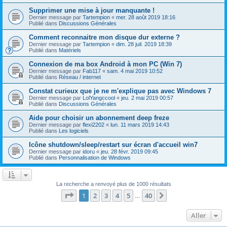
Supprimer une mise à jour manquante !
Dernier message par
Tartempion
«
mer. 28 août 2019 18:16
Publié dans
Discussions Générales
Comment reconnaitre mon disque dur externe ?
Dernier message par
Tartempion
«
dim. 28 juil. 2019 18:39
Publié dans
Matériels
Connexion de ma box Android à mon PC (Win 7)
Dernier message par
Fab117
«
sam. 4 mai 2019 10:52
Publié dans
Réseau / internet
Constat curieux que je ne m'explique pas avec Windows 7
Dernier message par
LolYangccool
«
jeu. 2 mai 2019 00:57
Publié dans
Discussions Générales
Aide pour choisir un abonnement deep freze
Dernier message par
flexi2202
«
lun. 11 mars 2019 14:43
Publié dans
Les logiciels
Icône shutdown/sleep/restart sur écran d'accueil win7
Dernier message par
idoru
«
jeu. 28 févr. 2019 09:45
Publié dans
Personnalisation de Windows
La recherche a renvoyé plus de 1000 résultats
Page
1
sur
40
1
2
3
4
5
40
Suivant
…
Aller