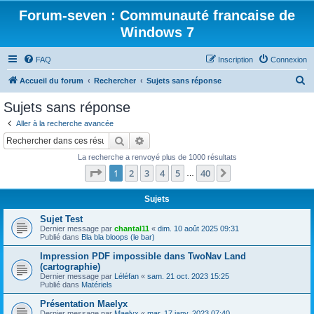
Forum-seven : Communauté francaise de
Windows 7
FAQ
Inscription
Connexion
R
Accueil du forum
Rechercher
Sujets sans réponse
e
Sujets sans réponse
c
Aller à la recherche avancée
h
Rechercher
Recherche avancée
e
La recherche a renvoyé plus de 1000 résultats
r
Page
1
sur
40
1
2
3
4
5
40
Suivant
…
c
h
Sujets
e
Sujet Test
Dernier message par
chantal11
«
dim. 10 août 2025 09:31
r
Publié dans
Bla bla bloops (le bar)
Impression PDF impossible dans TwoNav Land
(cartographie)
Dernier message par
Léléfan
«
sam. 21 oct. 2023 15:25
Publié dans
Matériels
Présentation Maelyx
Dernier message par
Maelyx
«
mar. 17 janv. 2023 07:40