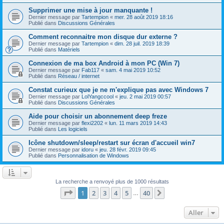
Supprimer une mise à jour manquante !
Dernier message par
Tartempion
«
mer. 28 août 2019 18:16
Publié dans
Discussions Générales
Comment reconnaitre mon disque dur externe ?
Dernier message par
Tartempion
«
dim. 28 juil. 2019 18:39
Publié dans
Matériels
Connexion de ma box Android à mon PC (Win 7)
Dernier message par
Fab117
«
sam. 4 mai 2019 10:52
Publié dans
Réseau / internet
Constat curieux que je ne m'explique pas avec Windows 7
Dernier message par
LolYangccool
«
jeu. 2 mai 2019 00:57
Publié dans
Discussions Générales
Aide pour choisir un abonnement deep freze
Dernier message par
flexi2202
«
lun. 11 mars 2019 14:43
Publié dans
Les logiciels
Icône shutdown/sleep/restart sur écran d'accueil win7
Dernier message par
idoru
«
jeu. 28 févr. 2019 09:45
Publié dans
Personnalisation de Windows
La recherche a renvoyé plus de 1000 résultats
Page
1
sur
40
1
2
3
4
5
40
Suivant
…
Aller