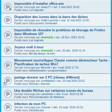
Impossible d’installer office.exe
Dernier message par
sharp77
«
lun. 2 mai 2022 19:02
Publié dans
Les logiciels
Disparition des icones dans la barre des tâches
Dernier message par
Jodel Laverda
«
mar. 11 mai 2021 14:30
Publié dans
Discussions Générales
Impossible de résoudre le problème de blocage de Firefox
dans Windows 10?
Dernier message par
chantal11
«
lun. 15 févr. 2021 16:42
Publié dans
Les logiciels
Joyeux noël à tous
Dernier message par
chantal11
«
ven. 25 déc. 2020 11:14
Publié dans
Bla bla bloops (le bar)
Mouvement souris/Appui Clavier comme déclencheur Tache -
Planificateur de taches Win7
Dernier message par
WsssM
«
jeu. 4 juin 2020 17:33
Publié dans
Administration / programmation
partage dossier sur 2 PC (réseau différent)
Dernier message par
zombieland
«
lun. 25 mai 2020 20:51
Publié dans
Réseau / internet
Une double flêches sur certaines icones du bureau
Dernier message par
camelman
«
dim. 6 oct. 2019 21:09
Publié dans
Personnalisation de Windows
Infection de mon PC
Dernier message par
chounis
«
dim. 15 sept. 2019 15:23
Publié dans
Désinfection