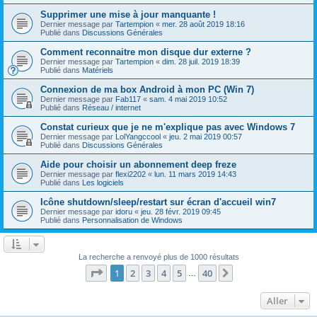
Supprimer une mise à jour manquante !
Dernier message par
Tartempion
«
mer. 28 août 2019 18:16
Publié dans
Discussions Générales
Comment reconnaitre mon disque dur externe ?
Dernier message par
Tartempion
«
dim. 28 juil. 2019 18:39
Publié dans
Matériels
Connexion de ma box Android à mon PC (Win 7)
Dernier message par
Fab117
«
sam. 4 mai 2019 10:52
Publié dans
Réseau / internet
Constat curieux que je ne m'explique pas avec Windows 7
Dernier message par
LolYangccool
«
jeu. 2 mai 2019 00:57
Publié dans
Discussions Générales
Aide pour choisir un abonnement deep freze
Dernier message par
flexi2202
«
lun. 11 mars 2019 14:43
Publié dans
Les logiciels
Icône shutdown/sleep/restart sur écran d'accueil win7
Dernier message par
idoru
«
jeu. 28 févr. 2019 09:45
Publié dans
Personnalisation de Windows
La recherche a renvoyé plus de 1000 résultats
Page
1
sur
40
1
2
3
4
5
40
Suivant
…
Aller