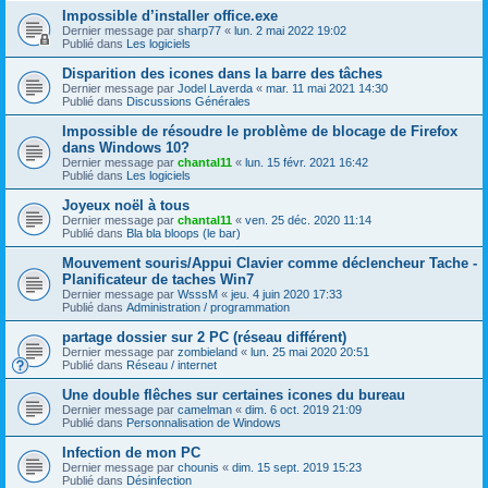
Impossible d’installer office.exe
Dernier message par
sharp77
«
lun. 2 mai 2022 19:02
Publié dans
Les logiciels
Disparition des icones dans la barre des tâches
Dernier message par
Jodel Laverda
«
mar. 11 mai 2021 14:30
Publié dans
Discussions Générales
Impossible de résoudre le problème de blocage de Firefox
dans Windows 10?
Dernier message par
chantal11
«
lun. 15 févr. 2021 16:42
Publié dans
Les logiciels
Joyeux noël à tous
Dernier message par
chantal11
«
ven. 25 déc. 2020 11:14
Publié dans
Bla bla bloops (le bar)
Mouvement souris/Appui Clavier comme déclencheur Tache -
Planificateur de taches Win7
Dernier message par
WsssM
«
jeu. 4 juin 2020 17:33
Publié dans
Administration / programmation
partage dossier sur 2 PC (réseau différent)
Dernier message par
zombieland
«
lun. 25 mai 2020 20:51
Publié dans
Réseau / internet
Une double flêches sur certaines icones du bureau
Dernier message par
camelman
«
dim. 6 oct. 2019 21:09
Publié dans
Personnalisation de Windows
Infection de mon PC
Dernier message par
chounis
«
dim. 15 sept. 2019 15:23
Publié dans
Désinfection