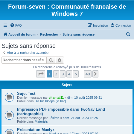
Forum-seven : Communauté francaise de
Windows 7
FAQ
Inscription
Connexion
R
Accueil du forum
Rechercher
Sujets sans réponse
e
Sujets sans réponse
c
Aller à la recherche avancée
h
Rechercher
Recherche avancée
e
La recherche a renvoyé plus de 1000 résultats
r
Page
1
sur
40
1
2
3
4
5
40
Suivant
…
c
h
Sujets
e
Sujet Test
Dernier message par
chantal11
«
dim. 10 août 2025 09:31
r
Publié dans
Bla bla bloops (le bar)
Impression PDF impossible dans TwoNav Land
(cartographie)
Dernier message par
Léléfan
«
sam. 21 oct. 2023 15:25
Publié dans
Matériels
Présentation Maelyx
Dernier message par
Maelyx
«
mar. 17 janv. 2023 07:40